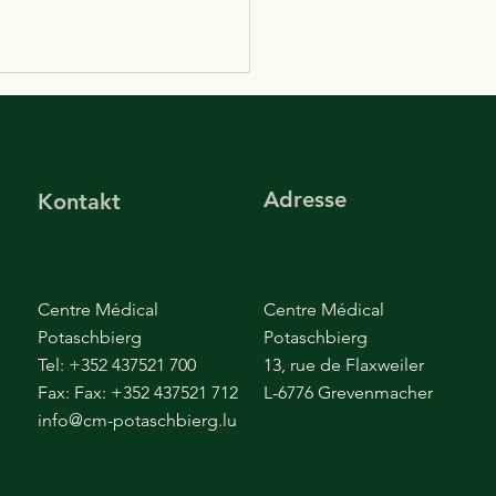
‘Centre médical
schbierg’ ass mam
eiwen vun sengem
Centre médical
net d’imagerie’ ...
Adresse
Kontakt
chbierg’ ass mam
iwen vun sengem ‘cabinet
gerie’ nullement an der
 Hei a kuerzen
Centre Médical
Centre Médical
er...
Potaschbierg
Potaschbierg
Tel: +352 437521 700
13, rue de Flaxweiler
Fax: Fax: +352 437521 712
L-6776 Grevenmacher
info@cm-potaschbierg.lu