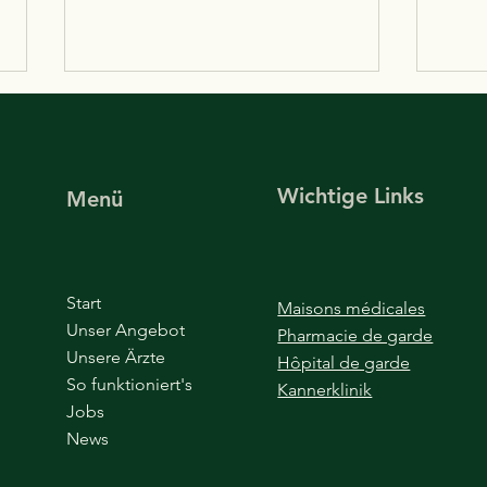
Pressemitteilung zu den
Den 
laufenden Verhandlungen
Pota
Bedr
Das Centre médical Potaschbierg
Den ‘
‘cabi
Wichtige Links
Menü
stellt hiermit klar, dass am
Potas
13.05.2022 unsererseits keinerlei
Bedre
Vereinbarung mit dem Centre
d’ima
Hospitalier de...
Illégalitéit.
Start
Maisons médicales
Wierd
Unser Angebot
Pharmacie de garde
Unsere Ärzte
Hôpital de garde
So funktioniert's
Kannerklinik
(
Jobs
News