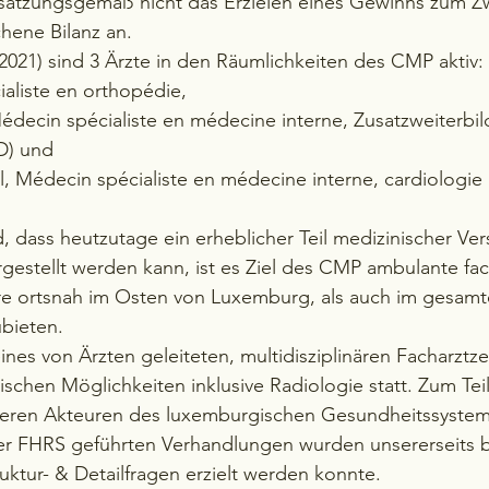
 satzungsgemäß nicht das Erzielen eines Gewinns zum Z
chene Bilanz an.
.2021) sind 3 Ärzte in den Räumlichkeiten des CMP aktiv: 
aliste en orthopédie,
édecin spécialiste en médecine interne, Zusatzweiterbi
D) und
, Médecin spécialiste en médecine interne, cardiologie
 dass heutzutage ein erheblicher Teil medizinischer Ver
estellt werden kann, ist es Ziel des CMP ambulante fach
e ortsnah im Osten von Luxemburg, als auch im gesamt
bieten.
eines von Ärzten geleiteten, multidisziplinären Facharztz
ischen Möglichkeiten inklusive Radiologie statt. Zum Teil
eren Akteuren des luxemburgischen Gesundheitssystem
 der FHRS geführten Verhandlungen wurden unsererseits 
ruktur- & Detailfragen erzielt werden konnte.