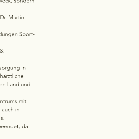
weck, sondern 
Dr. Martin 
ldungen Sport- 
 & 
sorgung in 
ärztliche 
en Land und 
entrums mit 
 auch in 
s.
beendet, da 