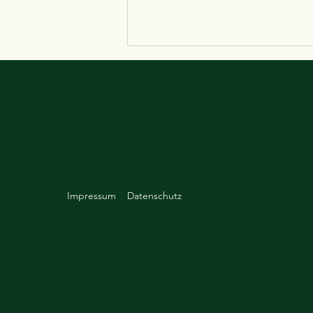
Besucherparkplätze sind ab
dem 15.09.22 kostenpflichtig
Die Besucherparkplätze auf dem
Parkdeck sind ab dem 15.09.2022
kostenpflichtig. Die Zufahrt ist an
der Einfahrt von unserem
Gebäude möglich.
Impressum
Datenschutz