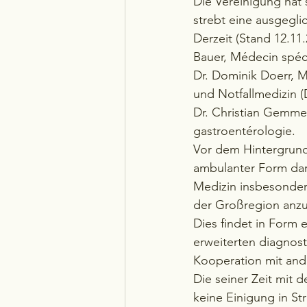
Die Vereinigung hat
strebt eine ausgegli
Derzeit (Stand 12.11
Bauer, Médecin spéci
Dr. Dominik Doerr, M
und Notfallmedizin (
Dr. Christian Gemmel
gastroentérologie.
Vor dem Hintergrund,
ambulanter Form darg
Medizin insbesonder
der Großregion anzu
Dies findet in Form 
erweiterten diagnost
Kooperation mit and
Die seiner Zeit mit
keine Einigung in St