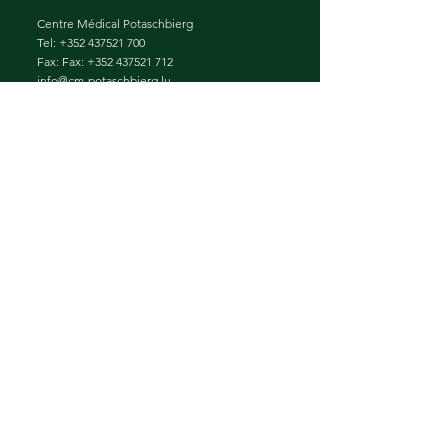
Centre Médical Potaschbierg
Tel:
+352 437521 700
Fax: Fax:
+352 437521 712
info@cm-potaschbierg.lu
Association Imagerie Médicale
Potaschbierg
Tel:
+352 4411 4720
Fax:
+352 4411 4729
sec.rxpotaschbierg@chl.lu
Adresse
Centre Médical Potaschbierg
13, rue de Flaxweiler
L-6776 Grevenmacher
Service d'imagerie médicale Potaschbierg
13, rue de Flaxweiler
L-6776 Grevenmacher