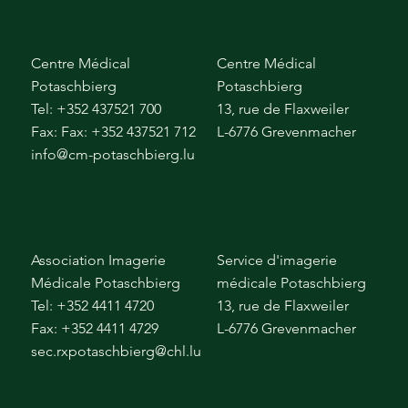
Centre Médical
Centre Médical
Potaschbierg
Potaschbierg
Tel: +352 437521 700
13, rue de Flaxweiler
Fax: Fax: +352 437521 712
L-6776 Grevenmacher
info@cm-potaschbierg.lu
Association Imagerie
Service d'imagerie
Médicale Potaschbierg
médicale Potaschbierg
Tel: +352 4411 4720
13, rue de Flaxweiler
Fax: +352 4411 4729
L-6776 Grevenmacher
sec.rxpotaschbierg@chl.lu