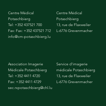
Centre Médical
Centre Médical
Potaschbierg
Potaschbierg
Tel: +352 437521 700
13, rue de Flaxweiler
Fax: Fax: +352 437521 712
L-6776 Grevenmacher
info@cm-potaschbierg.lu
Association Imagerie
Service d'imagerie
Médicale Potaschbierg
médicale Potaschbierg
Tel: +352 4411 4720
13, rue de Flaxweiler
Fax: +352 4411 4729
L-6776 Grevenmacher
sec.rxpotaschbierg@chl.lu