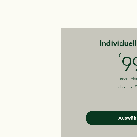
Individuel
€
9
jeden Mo
Ich bin ein 
Auswäh