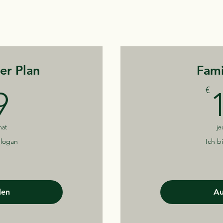
ler Plan
Fami
99€
€
9
nat
je
Slogan
Ich b
len
Au