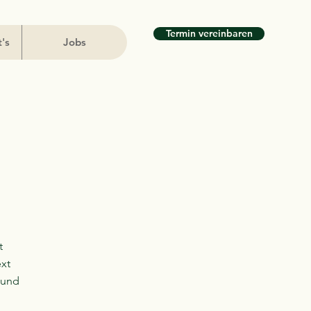
Termin vereinbaren
t's
Jobs
t
ext
 und