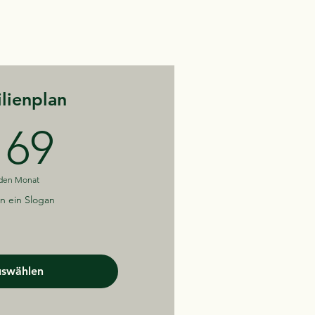
lienplan
169€
169
den Monat
in ein Slogan
swählen